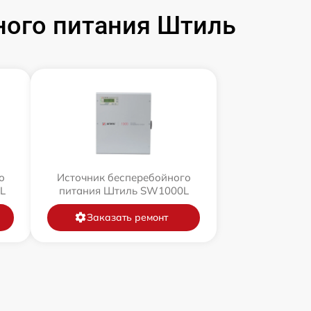
ного питания Штиль
о
Источник бесперебойного
L
питания Штиль SW1000L
Заказать ремонт