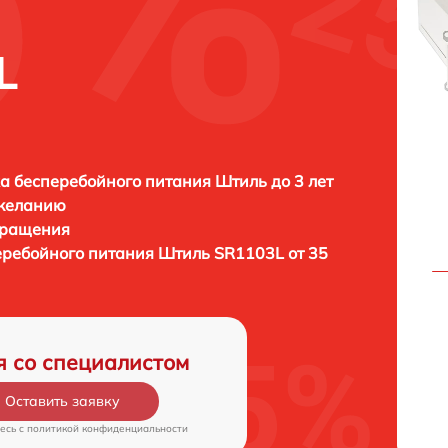
L
а бесперебойного питания Штиль до 3 лет
 желанию
бращения
еребойного питания
Штиль SR1103L от 35
я со специалистом
Оставить заявку
есь c
политикой конфиденциальности