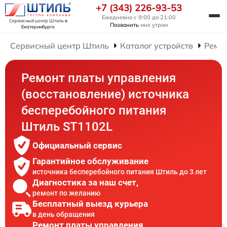
+7 (343) 226-93-53
Ежедневно с 9:00 до 21:00
Сервисный центр Штиль
в
Позвонить
мне утром
Екатеринбурге
Сервисный центр Штиль
Каталог устройств
Ремон
Ремонт платы управления
(восстановление) источника
бесперебойного питания
Штиль ST1102L
Официальный сервис
Гарантийное обслуживание
источника бесперебойного питания Штиль до 3 лет
Диагностика за наш счет,
ремонт по желанию
Бесплатный выезд курьера
в день обращения
Ремонт платы управления